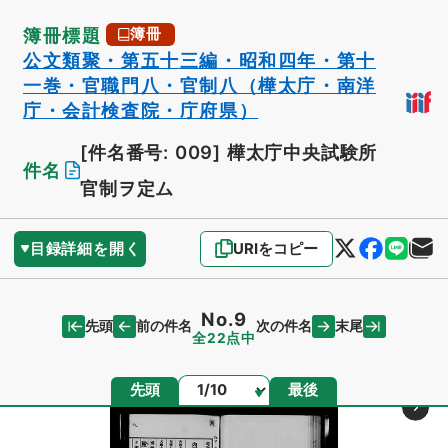
簿冊標題
簿冊
公文類聚・第五十三編・昭和四年・第十
一巻・官職門八・官制八（樺太庁・南洋
庁・会計検査院・庁府県）
[件名番号: 009]
樺太庁中央試験所
件名
官制ヲ定ム
目録詳細を開く
URIをコピー
No.9
先頭
末尾
前の件名
次の件名
全22点中
ページ
先頭
最後