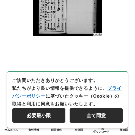
ご訪問いただきありがとうございます。
私たちがより良い情報を提供できるように、
プライ
バシーポリシー
に基づいたクッキー（Cookie）の
取得と利用に同意をお願いいたします。
必要最小限
全て同意
印刷
サムネイル
資料情報
画面操作
全画面
概観図
ダウンロード