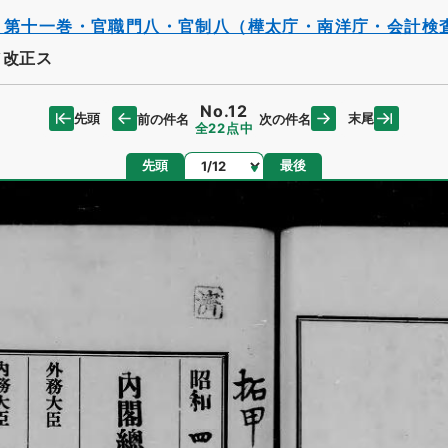
・第十一巻・官職門八・官制八（樺太庁・南洋庁・会計検
ヲ改正ス
No.12
先頭
末尾
前の件名
次の件名
全22点中
ページ
先頭
最後