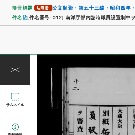
簿冊標題
公文類聚・第五十三編・昭和四年
簿冊
件名
[件名番号: 012]
南洋庁部内臨時職員設置制中
サムネイル
資料情報