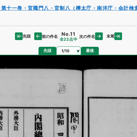
・第十一巻・官職門八・官制八（樺太庁・南洋庁・会計検
No.11
先頭
末尾
前の件名
次の件名
全22点中
ページ
先頭
最後