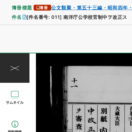
簿冊標題
公文類聚・第五十三編・昭和四年
簿冊
件名
[件名番号: 011]
南洋庁公学校官制中ヲ改正ス
サムネイル
資料情報