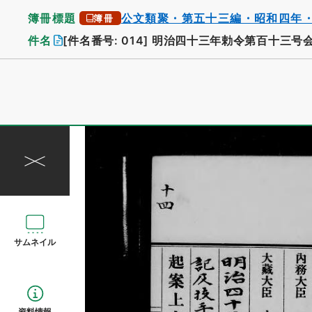
簿冊標題
公文類聚・第五十三編・昭和四年
簿冊
件名
[件名番号: 014]
明治四十三年勅令第百十三号
サムネイル
資料情報