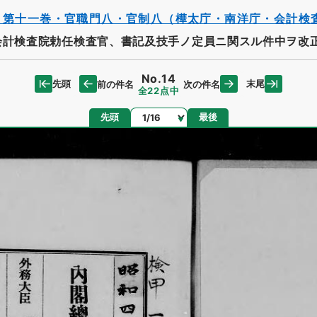
・第十一巻・官職門八・官制八（樺太庁・南洋庁・会計検
会計検査院勅任検査官、書記及技手ノ定員ニ関スル件中ヲ改
No.14
先頭
末尾
前の件名
次の件名
全22点中
ページ
先頭
最後