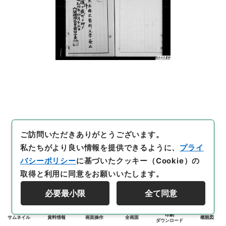
ご訪問いただきありがとうございます。
私たちがより良い情報を提供できるように、
プライ
バシーポリシー
に基づいたクッキー（Cookie）の
取得と利用に同意をお願いいたします。
必要最小限
全て同意
印刷
サムネイル
資料情報
画面操作
全画面
概観図
ダウンロード