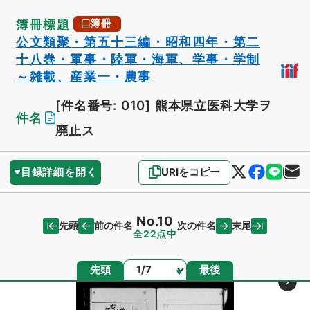
簿冊標題
簿冊
公文類聚・第五十三編・昭和四年・第二
十八巻・軍事・陸軍・海軍、学事・学制
～雑載、産業一・農事
[件名番号: 010]
熊本県立医科大学ヲ
件名
廃止ス
目録詳細を開く
URIをコピー
No.10
先頭
末尾
前の件名
次の件名
全22点中
ページ
先頭
最後