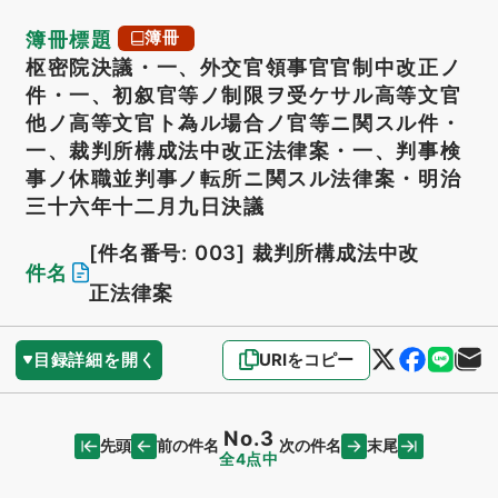
簿冊標題
簿冊
枢密院決議・一、外交官領事官官制中改正ノ
件・一、初叙官等ノ制限ヲ受ケサル高等文官
他ノ高等文官ト為ル場合ノ官等ニ関スル件・
一、裁判所構成法中改正法律案・一、判事検
事ノ休職並判事ノ転所ニ関スル法律案・明治
三十六年十二月九日決議
[件名番号: 003]
裁判所構成法中改
件名
正法律案
目録詳細を開く
URIをコピー
No.3
先頭
末尾
前の件名
次の件名
全4点中