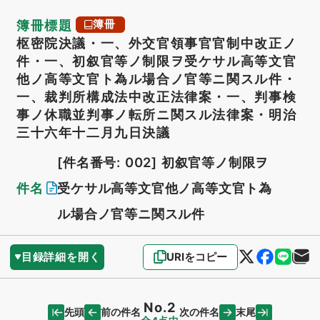
簿冊標題
簿冊
枢密院決議・一、外交官領事官官制中改正ノ
件・一、初叙官等ノ制限ヲ受ケサル高等文官
他ノ高等文官ト為ル場合ノ官等ニ関スル件・
一、裁判所構成法中改正法律案・一、判事検
事ノ休職並判事ノ転所ニ関スル法律案・明治
三十六年十二月九日決議
[件名番号: 002]
初叙官等ノ制限ヲ
件名
受ケサル高等文官他ノ高等文官ト為
ル場合ノ官等ニ関スル件
目録詳細を開く
URIをコピー
No.2
先頭
末尾
前の件名
次の件名