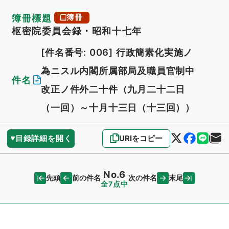
簿冊標題
簿冊
枢密院委員会録・昭和十七年
[件名番号: 006]
行政簡素化実施ノ
為ニスル内閣所属部局及職員官制中
件名
改正ノ件外二十件（九月二十二日
（一回）～十月十三日（十三回））
目録詳細を開く
URIをコピー
No.6
先頭
末尾
前の件名
次の件名
全7点中