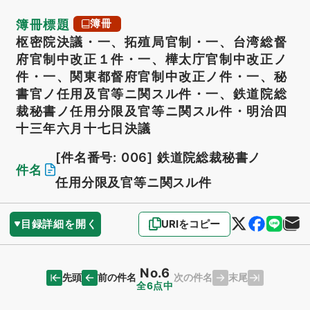
簿冊標題
簿冊
枢密院決議・一、拓殖局官制・一、台湾総督
府官制中改正１件・一、樺太庁官制中改正ノ
件・一、関東都督府官制中改正ノ件・一、秘
書官ノ任用及官等ニ関スル件・一、鉄道院総
裁秘書ノ任用分限及官等ニ関スル件・明治四
十三年六月十七日決議
[件名番号: 006]
鉄道院総裁秘書ノ
件名
任用分限及官等ニ関スル件
目録詳細を開く
URIをコピー
No.6
先頭
末尾
前の件名
次の件名
全6点中