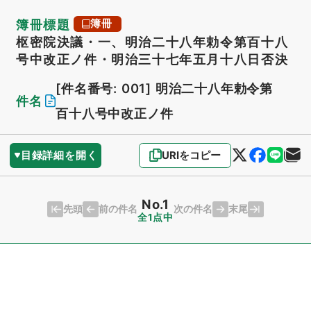
簿冊標題
簿冊
枢密院決議・一、明治二十八年勅令第百十八
号中改正ノ件・明治三十七年五月十八日否決
[件名番号: 001]
明治二十八年勅令第
件名
百十八号中改正ノ件
目録詳細を開く
URIをコピー
No.1
先頭
末尾
前の件名
次の件名
全1点中