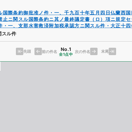
ル国際条約御批准ノ件・一、千九百十年五月四日仏蘭西国
禁止ニ関スル国際条約ニ其ノ最終議定書（ロ）項ニ規定セ
件・一、支那水害救済附加税承認方ニ関スル件・大正十四
関スル件
No.1
先頭
末尾
前の件名
次の件名
全1点中