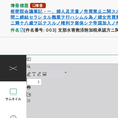
簿冊標題
簿冊
枢密院会議筆記・一、婦人及児童ノ売買禁止ニ関ス
間ニ締結セラレタル醜業ヲ行ハシムル為ノ婦女売買
ニ満十八歳ヲ以テスルノ権利ヲ留保シテ帝国加入ノ
件名
[件名番号: 003]
支那水害救済附加税承認方ニ
サムネイル