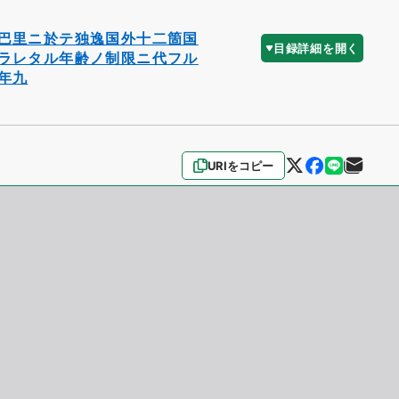
巴里ニ於テ独逸国外十二箇国
目録詳細を開く
ラレタル年齢ノ制限ニ代フル
年九
URIをコピー