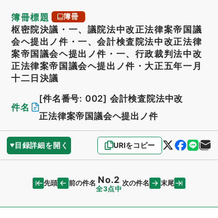
簿冊標題
簿冊
枢密院決議・一、議院法中改正法律案帝国議
会ヘ提出ノ件・一、会計検査院法中改正法律
案帝国議会ヘ提出ノ件・一、行政裁判法中改
正法律案帝国議会ヘ提出ノ件・大正五年一月
十二日決議
[件名番号: 002]
会計検査院法中改
件名
正法律案帝国議会ヘ提出ノ件
目録詳細を開く
URIをコピー
No.2
先頭
末尾
前の件名
次の件名
全3点中