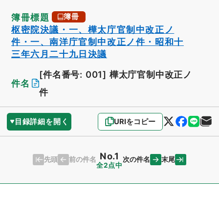
簿冊標題
簿冊
枢密院決議・一、樺太庁官制中改正ノ
件・一、南洋庁官制中改正ノ件・昭和十
三年六月二十九日決議
[件名番号: 001]
樺太庁官制中改正ノ
件名
件
目録詳細を開く
URIをコピー
No.1
先頭
末尾
前の件名
次の件名
全2点中