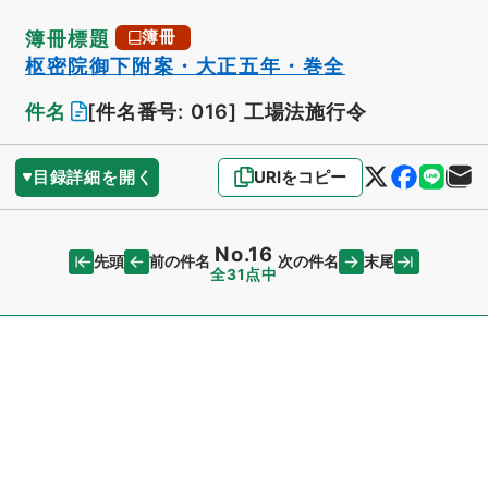
簿冊標題
簿冊
枢密院御下附案・大正五年・巻全
件名
[件名番号: 016]
工場法施行令
目録詳細を開く
URIをコピー
No.16
先頭
末尾
前の件名
次の件名
全31点中