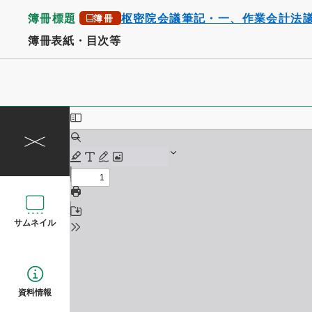
簿冊標題
枢密院会議筆記・一、作業会計法
簿冊
簿冊表紙・目次等
サムネイル
資料情報