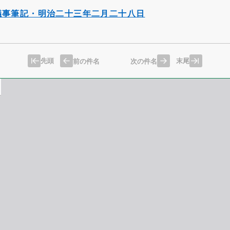
議事筆記・明治二十三年二月二十八日
先頭
末尾
前の件名
次の件名