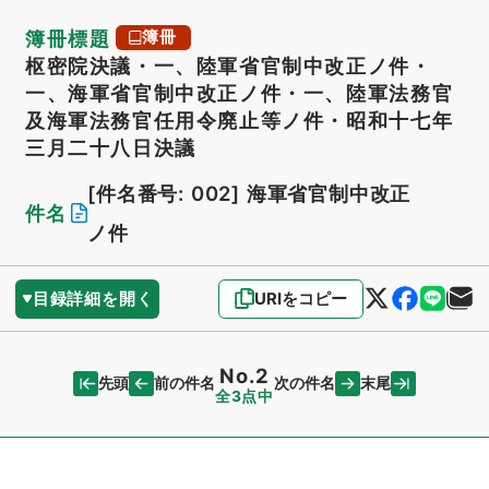
簿冊標題
簿冊
枢密院決議・一、陸軍省官制中改正ノ件・
一、海軍省官制中改正ノ件・一、陸軍法務官
及海軍法務官任用令廃止等ノ件・昭和十七年
三月二十八日決議
[件名番号: 002]
海軍省官制中改正
件名
ノ件
目録詳細を開く
URIをコピー
No.2
先頭
末尾
前の件名
次の件名
全3点中