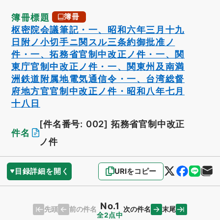
簿冊標題
簿冊
枢密院会議筆記・一、昭和六年三月十九
日附ノ小切手ニ関スル三条約御批准ノ
件・一、拓務省官制中改正ノ件・一、関
東庁官制中改正ノ件・一、関東州及南満
洲鉄道附属地電気通信令・一、台湾総督
府地方官官制中改正ノ件・昭和八年七月
十八日
[件名番号: 002]
拓務省官制中改正
件名
ノ件
目録詳細を開く
URIをコピー
No.1
先頭
末尾
前の件名
次の件名
全2点中