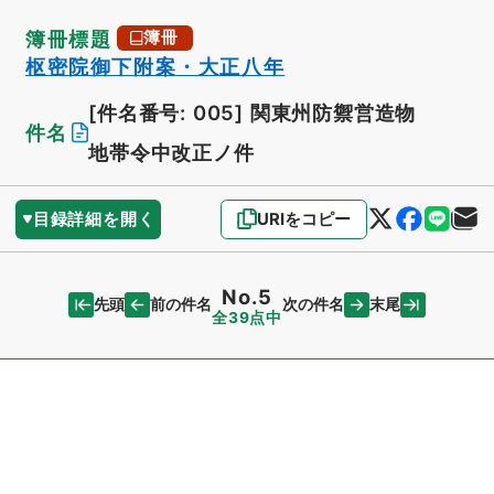
簿冊標題
簿冊
枢密院御下附案・大正八年
[件名番号: 005]
関東州防禦営造物
件名
地帯令中改正ノ件
目録詳細を開く
URIをコピー
No.5
先頭
末尾
前の件名
次の件名
全39点中