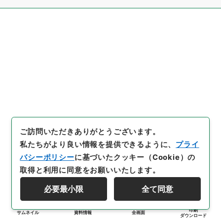
ご訪問いただきありがとうございます。
私たちがより良い情報を提供できるように、
プライ
バシーポリシー
に基づいたクッキー（Cookie）の
取得と利用に同意をお願いいたします。
必要最小限
全て同意
印刷
サムネイル
資料情報
全画面
ダウンロード