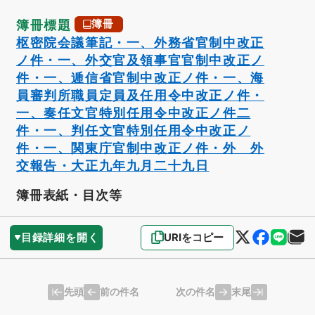
簿冊標題
簿冊
枢密院会議筆記・一、外務省官制中改正
ノ件・一、外交官及領事官官制中改正ノ
件・一、逓信省官制中改正ノ件・一、海
員審判所職員定員及任用令中改正ノ件・
一、奏任文官特別任用令中改正ノ件二
件・一、判任文官特別任用令中改正ノ
件・一、関東庁官制中改正ノ件・外 外
交報告・大正九年九月二十九日
簿冊表紙・目次等
目録詳細を開く
URIをコピー
先頭
末尾
前の件名
次の件名