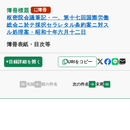
簿冊標題
簿冊
枢密院会議筆記・一、第十七回国際労働
総会ニ於テ採択セラレタル条約案ニ対ス
ル処理案・昭和十年六月十二日
簿冊表紙・目次等
目録詳細を開く
URIをコピー
先頭
末尾
前の件名
次の件名