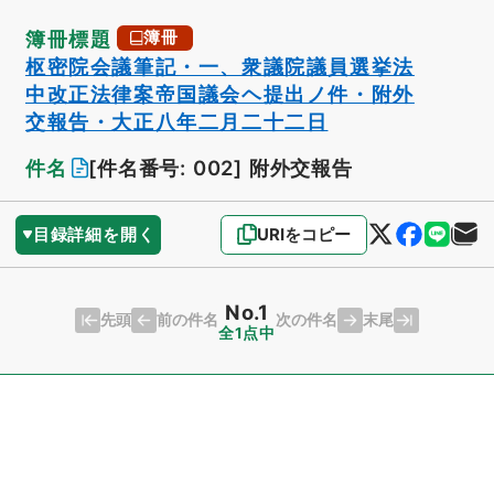
簿冊標題
簿冊
枢密院会議筆記・一、衆議院議員選挙法
中改正法律案帝国議会ヘ提出ノ件・附外
交報告・大正八年二月二十二日
件名
[件名番号: 002]
附外交報告
目録詳細を開く
URIをコピー
No.1
先頭
末尾
前の件名
次の件名
全1点中