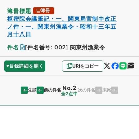
簿冊標題
簿冊
枢密院会議筆記・一、関東局官制中改正
ノ件・一、関東州漁業令・昭和十三年五
月十八日
件名
[件名番号: 002]
関東州漁業令
目録詳細を開く
URIをコピー
No.2
先頭
末尾
前の件名
次の件名
全2点中