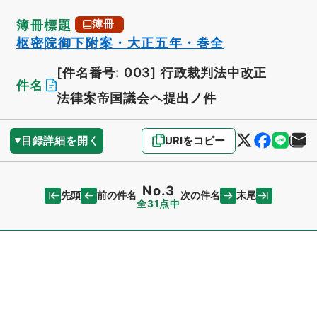
簿冊標題
簿冊
枢密院御下附案・大正五年・巻全
[件名番号: 003]
行政裁判法中改正
件名
法律案帝国議会ヘ提出ノ件
目録詳細を開く
URIをコピー
No.3
先頭
末尾
前の件名
次の件名
全31点中