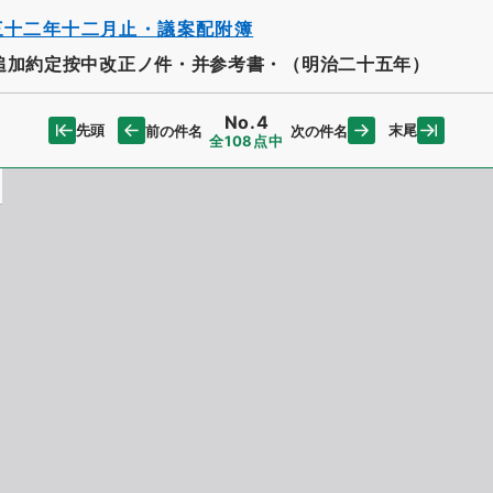
三十二年十二月止・議案配附簿
追加約定按中改正ノ件・并参考書・（明治二十五年）
No.4
先頭
末尾
前の件名
次の件名
全108点中