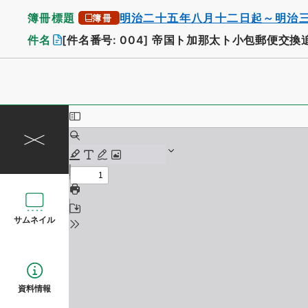
簿冊標題
明治二十五年八月十二日起～明治
簿冊
件名
[件名番号: 004]
帝国ト加那太ト小包郵便交換
サムネイル
資料情報