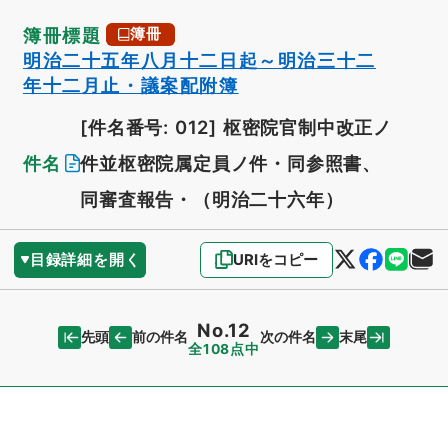
簿冊標題
簿冊
明治二十五年八月十二日起～明治三十二
年十二月止・議案配附簿
[件名番号: 012]
枢密院官制中改正ノ
件名
件並枢密院属定員ノ件・同参照書、
同審査報告・（明治二十六年）
目録詳細を開く
URIをコピー
No.12
先頭
末尾
前の件名
次の件名
全108点中