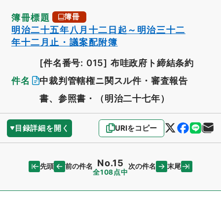
簿冊標題
簿冊
明治二十五年八月十二日起～明治三十二
年十二月止・議案配附簿
[件名番号: 015]
布哇政府ト締結条約
件名
中裁判管轄権ニ関スル件・審査報告
書、参照書・（明治二十七年）
目録詳細を開く
URIをコピー
No.15
先頭
末尾
前の件名
次の件名
全108点中