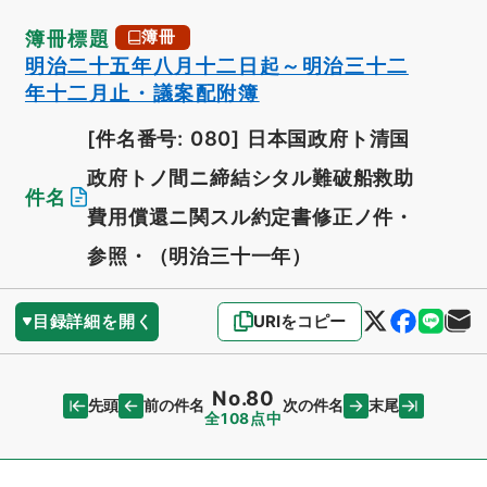
簿冊標題
簿冊
明治二十五年八月十二日起～明治三十二
年十二月止・議案配附簿
[件名番号: 080]
日本国政府ト清国
政府トノ間ニ締結シタル難破船救助
件名
費用償還ニ関スル約定書修正ノ件・
参照・（明治三十一年）
目録詳細を開く
URIをコピー
No.80
先頭
末尾
前の件名
次の件名
全108点中