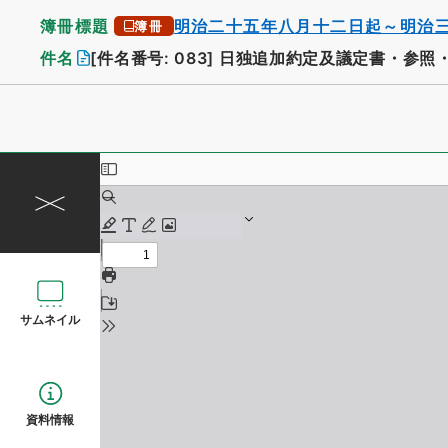
簿冊標題
明治二十五年八月十二日起～明治
簿冊
件名
[件名番号: 083]
日独追加約定及議定書・参照
サムネイル
資料情報