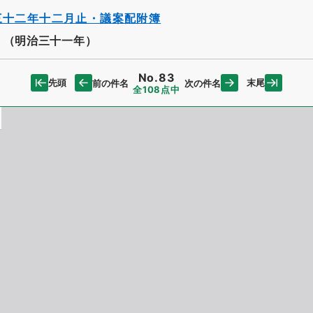
三十二年十二月止・議案配附簿
・（明治三十一年）
No.83
先頭
末尾
前の件名
次の件名
全108点中