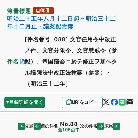
簿冊標題
簿冊
明治二十五年八月十二日起～明治三十二
年十二月止・議案配附簿
[件名番号: 088]
文官任用令中改正
ノ件、文官分限令、文官懲戒令（参
件名
照）、帝国議会ニ於テ修正ヲ加ヘタ
ル議院法中改正法律案（参照）・
（明治三十二年）
目録詳細を開く
URIをコピー
No.88
先頭
末尾
前の件名
次の件名
全108点中