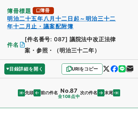
簿冊標題
簿冊
明治二十五年八月十二日起～明治三十二
年十二月止・議案配附簿
[件名番号: 087]
議院法中改正法律
件名
案・参照・（明治三十二年）
目録詳細を開く
URIをコピー
No.87
先頭
末尾
前の件名
次の件名
全108点中