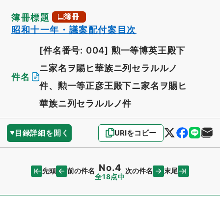
簿冊標題
簿冊
昭和十一年・議案配付案目次
[件名番号: 004]
勲一等博英王殿下
ニ家名ヲ賜ヒ華族ニ列セラルルノ
件名
件、勲一等正彦王殿下ニ家名ヲ賜ヒ
華族ニ列セラルルノ件
目録詳細を開く
URIをコピー
No.4
先頭
末尾
前の件名
次の件名
全18点中