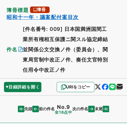
簿冊標題
簿冊
昭和十一年・議案配付案目次
[件名番号: 009]
日本国満洲国間工
業所有権相互保護ニ関スル協定締結
件名
並関係公文交換ノ件（委員会）、関
東局官制中改正ノ件、奏任文官特別
任用令中改正ノ件
目録詳細を開く
URIをコピー
No.9
先頭
末尾
前の件名
次の件名
全18点中