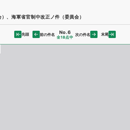
会）、海軍省官制中改正ノ件（委員会）
No.6
先頭
末尾
前の件名
次の件名
全18点中