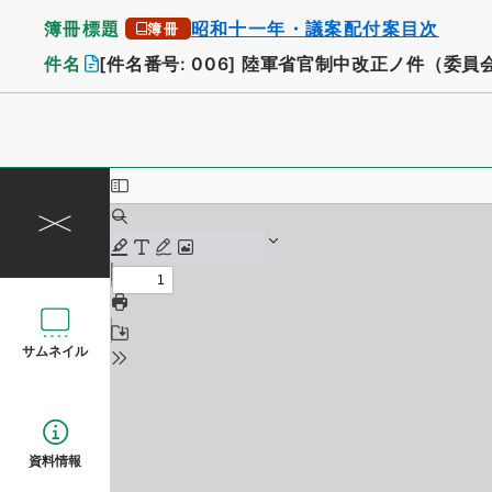
簿冊標題
昭和十一年・議案配付案目次
簿冊
件名
[件名番号: 006]
陸軍省官制中改正ノ件（委員
サムネイル
資料情報