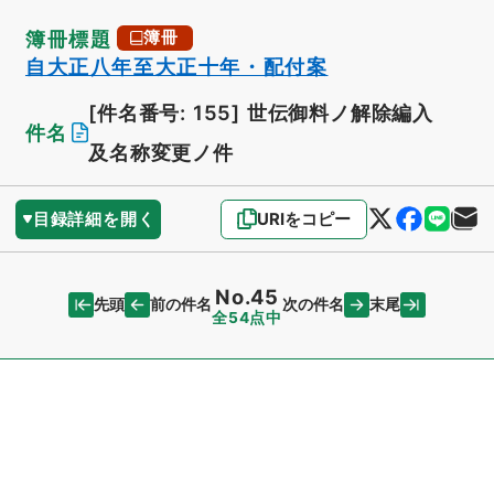
簿冊標題
簿冊
自大正八年至大正十年・配付案
[件名番号: 155]
世伝御料ノ解除編入
件名
及名称変更ノ件
目録詳細を開く
URIをコピー
No.45
先頭
末尾
前の件名
次の件名
全54点中