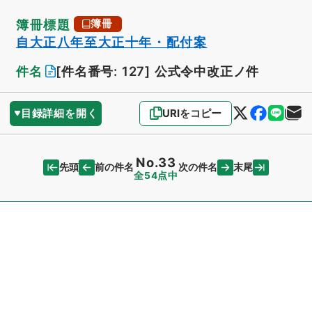
簿冊標題
簿冊
自大正八年至大正十年・配付案
件名
[件名番号: 127]
公式令中改正ノ件
目録詳細を開く
URIをコピー
No.33
先頭
末尾
前の件名
次の件名
全54点中