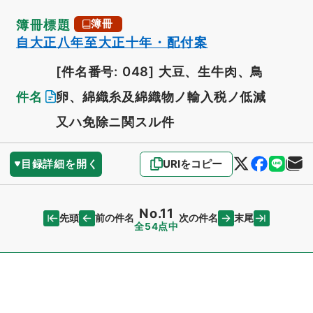
簿冊標題
簿冊
自大正八年至大正十年・配付案
[件名番号: 048]
大豆、生牛肉、鳥
件名
卵、綿織糸及綿織物ノ輸入税ノ低減
又ハ免除ニ関スル件
目録詳細を開く
URIをコピー
No.11
先頭
末尾
前の件名
次の件名
全54点中