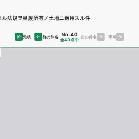
スル法規ヲ皇族所有ノ土地ニ適用スル件
No.40
先頭
末尾
前の件名
次の件名
全40点中