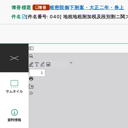
簿冊標題
枢密院御下附案・大正二年・巻上
簿冊
件名
[件名番号: 040]
地租地租附加税及段別割ニ関
サムネイル
資料情報