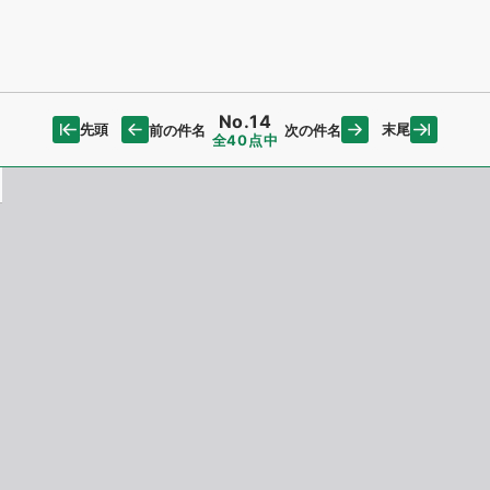
No.14
先頭
末尾
前の件名
次の件名
全40点中