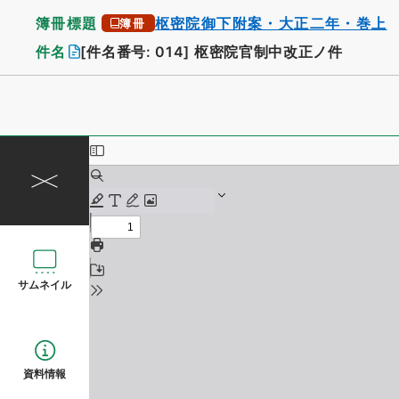
簿冊標題
枢密院御下附案・大正二年・巻上
簿冊
件名
[件名番号: 014]
枢密院官制中改正ノ件
サムネイル
資料情報