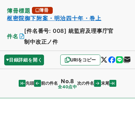
簿冊標題
簿冊
枢密院御下附案・明治四十年・巻上
[件名番号: 008]
統監府及理事庁官
件名
制中改正ノ件
目録詳細を開く
URIをコピー
No.8
先頭
末尾
前の件名
次の件名
全40点中