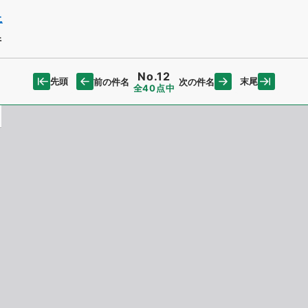
上
件
No.12
先頭
末尾
前の件名
次の件名
全40点中