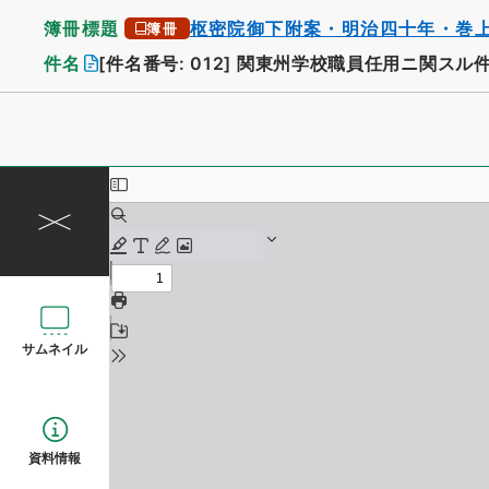
簿冊標題
枢密院御下附案・明治四十年・巻
簿冊
件名
[件名番号: 012]
関東州学校職員任用ニ関スル
サムネイル
資料情報