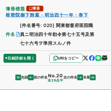
簿冊標題
簿冊
枢密院御下附案・明治四十一年・巻下
[件名番号: 020]
関東都督府医院職
件名
員ニ明治四十年勅令第七十五号及第
七十六号ヲ準用スルノ件
目録詳細を開く
URIをコピー
No.20
先頭
末尾
前の件名
次の件名
全29点中