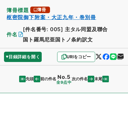
簿冊標題
簿冊
枢密院御下附案・大正九年・巻別冊
[件名番号: 005]
主タル同盟及聯合
件名
国ト羅馬尼亜国トノ条約訳文
目録詳細を開く
URIをコピー
No.5
先頭
末尾
前の件名
次の件名
全9点中