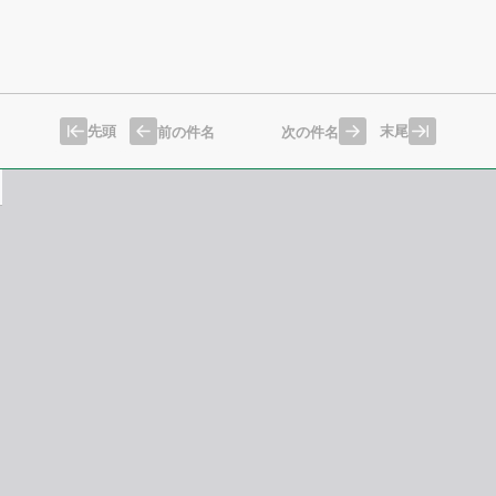
先頭
末尾
前の件名
次の件名