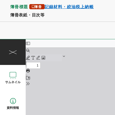
簿冊標題
記録材料・絞油税上納帳
簿冊
簿冊表紙・目次等
サムネイル
資料情報