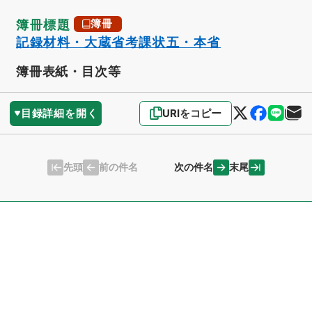
簿冊標題
簿冊
記録材料・大蔵省考課状五・本省
簿冊表紙・目次等
目録詳細を開く
URIをコピー
先頭
末尾
前の件名
次の件名