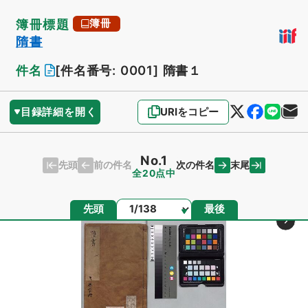
簿冊標題
簿冊
隋書
件名
[件名番号: 0001]
隋書１
目録詳細を開く
URIをコピー
No.1
先頭
末尾
前の件名
次の件名
全20点中
ページ
先頭
最後