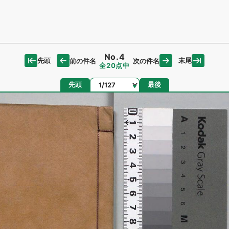
No.4
先頭
末尾
前の件名
次の件名
全20点中
ページ
先頭
最後