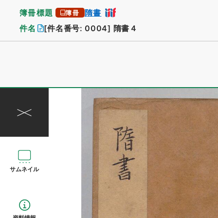
簿冊標題
隋書
簿冊
件名
[件名番号: 0004]
隋書４
サムネイル
資料情報