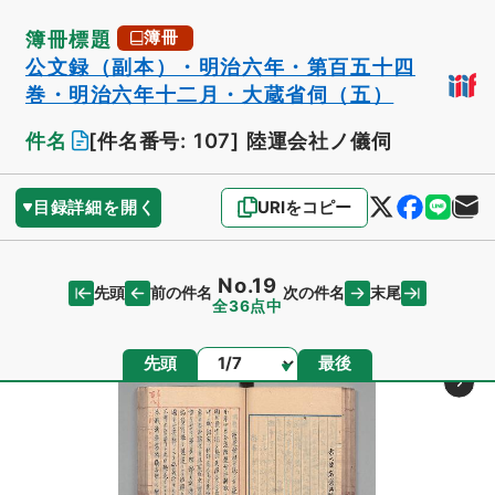
簿冊標題
簿冊
公文録（副本）・明治六年・第百五十四
巻・明治六年十二月・大蔵省伺（五）
件名
[件名番号: 107]
陸運会社ノ儀伺
目録詳細を開く
URIをコピー
No.19
先頭
末尾
前の件名
次の件名
全36点中
ページ
先頭
最後