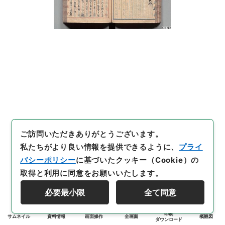
ご訪問いただきありがとうございます。
私たちがより良い情報を提供できるように、
プライ
バシーポリシー
に基づいたクッキー（Cookie）の
取得と利用に同意をお願いいたします。
必要最小限
全て同意
印刷
サムネイル
資料情報
画面操作
全画面
概観図
ダウンロード