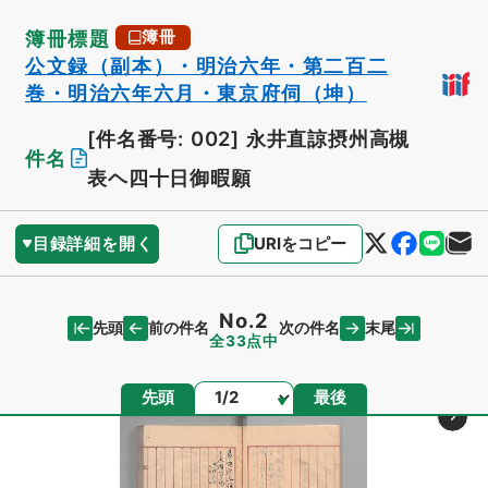
簿冊標題
簿冊
公文録（副本）・明治六年・第二百二
巻・明治六年六月・東京府伺（坤）
[件名番号: 002]
永井直諒摂州高槻
件名
表ヘ四十日御暇願
目録詳細を開く
URIをコピー
No.2
先頭
末尾
前の件名
次の件名
全33点中
ページ
先頭
最後