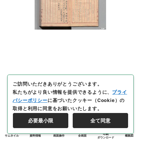
ご訪問いただきありがとうございます。
私たちがより良い情報を提供できるように、
プライ
バシーポリシー
に基づいたクッキー（Cookie）の
取得と利用に同意をお願いいたします。
必要最小限
全て同意
印刷
サムネイル
資料情報
画面操作
全画面
概観図
ダウンロード