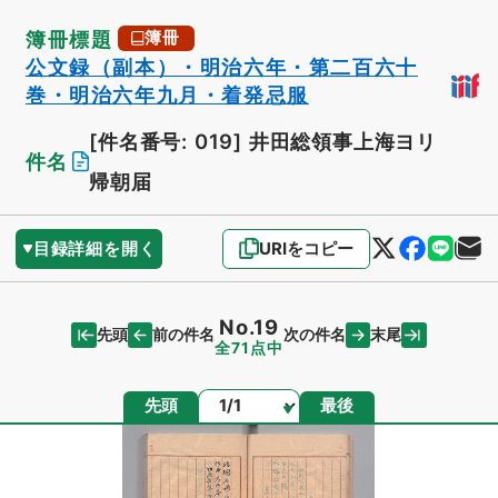
簿冊標題
簿冊
公文録（副本）・明治六年・第二百六十
巻・明治六年九月・着発忌服
[件名番号: 019]
井田総領事上海ヨリ
件名
帰朝届
目録詳細を開く
URIをコピー
No.19
先頭
末尾
前の件名
次の件名
全71点中
ページ
先頭
最後