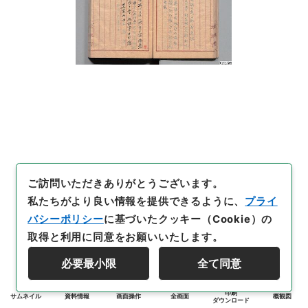
ご訪問いただきありがとうございます。
私たちがより良い情報を提供できるように、
プライ
バシーポリシー
に基づいたクッキー（Cookie）の
取得と利用に同意をお願いいたします。
必要最小限
全て同意
印刷
サムネイル
資料情報
画面操作
全画面
概観図
ダウンロード