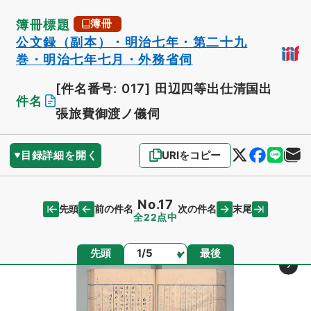
簿冊標題
簿冊
公文録（副本）・明治七年・第二十九
巻・明治七年七月・外務省伺
[件名番号: 017]
田辺四等出仕清国出
件名
張旅費御渡ノ儀伺
目録詳細を開く
URIをコピー
No.17
先頭
末尾
前の件名
次の件名
全22点中
ページ
先頭
最後