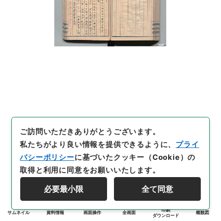
ご訪問いただきありがとうございます。
私たちがより良い情報を提供できるように、
プライ
バシーポリシー
に基づいたクッキー（Cookie）の
取得と利用に同意をお願いいたします。
必要最小限
全て同意
印刷
サムネイル
資料情報
画面操作
全画面
概観図
ダウンロード